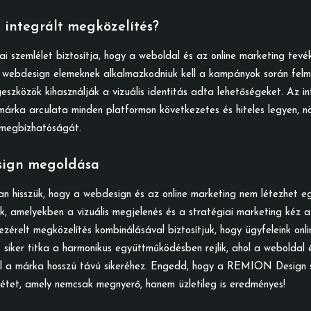
z integrált megközelítés?
i szemlélet biztosítja, hogy a weboldal és az online marketing tev
webdesign elemeknek alkalmazkodniuk kell a kampányok során felme
szközök kihasználják a vizuális identitás adta lehetőségeket. Az in
márka arculata minden platformon következetes és hiteles legyen, n
 megbízhatóságát.
ign megoldása
isszük, hogy a webdesign és az online marketing nem létezhet eg
, amelyekben a vizuális megjelenés és a stratégiai marketing kéz a
zérelt megközelítés kombinálásával biztosítjuk, hogy ügyfeleink onli
siker titka a harmonikus együttműködésben rejlik, ahol a weboldal 
l a márka hosszú távú sikeréhez. Engedd, hogy a REMION Design se
nlétet, amely nemcsak megnyerő, hanem üzletileg is eredményes!