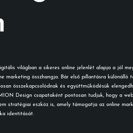
n
igitális világban a sikeres online jelenlét alapja a jól
ine marketing összhangja. Bár első pillantásra különálló
rosan összekapcsolódnak és együttműködésük elengedhe
ION Design csapataként pontosan tudjuk, hogy a webd
em stratégiai eszköz is, amely támogatja az online marke
ka identitását.