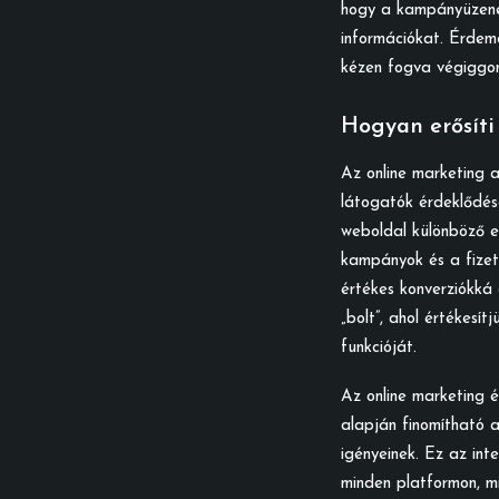
hogy a kampányüzenet
információkat. Érdem
kézen fogva végiggon
Hogyan erősíti
Az online marketing a
látogatók érdeklődés
weboldal különböző e
kampányok és a fizet
értékes konverziókká 
„bolt”, ahol értékesí
funkcióját.
Az online marketing 
alapján finomítható 
igényeinek. Ez az in
minden platformon, mi