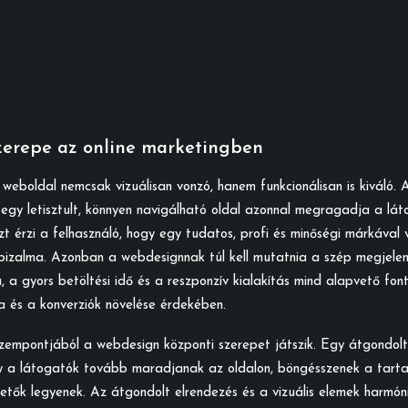
zerepe az online marketingben
weboldal nemcsak vizuálisan vonzó, hanem funkcionálisan is kiváló.
egy letisztult, könnyen navigálható oldal azonnal megragadja a lát
Azt érzi a felhasználó, hogy egy tudatos, profi és minőségi márkával 
bizalma. Azonban a webdesignnak túl kell mutatnia a szép megjelené
, a gyors betöltési idő és a reszponzív kialakítás mind alapvető fo
 és a konverziók növelése érdekében.
szempontjából a webdesign központi szerepet játszik. Egy átgondolt
ogy a látogatók tovább maradjanak az oldalon, böngésszenek a tarta
etők legyenek. Az átgondolt elrendezés és a vizuális elemek harmón