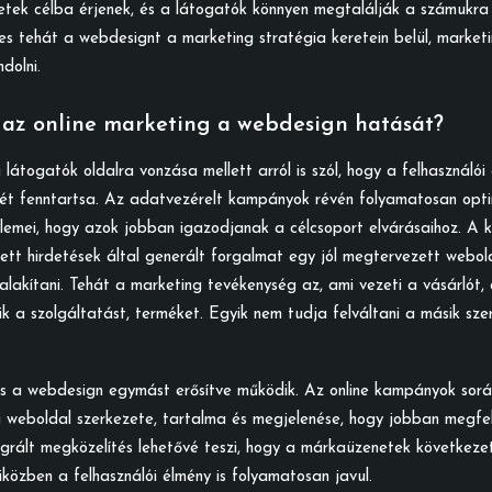
ek célba érjenek, és a látogatók könnyen megtalálják a számukra 
es tehát a webdesignt a marketing stratégia keretein belül, market
dolni.
 az online marketing a webdesign hatását?
 látogatók oldalra vonzása mellett arról is szól, hogy a felhasználói
ét fenntartsa. Az adatvezérelt kampányok révén folyamatosan opti
lemei, hogy azok jobban igazodjanak a célcsoport elvárásaihoz. A 
ett hirdetések által generált forgalmat egy jól megtervezett webol
alakítani. Tehát a marketing tevékenység az, ami vezeti a vásárlót,
tjük a szolgáltatást, terméket. Egyik nem tudja felváltani a másik sz
és a webdesign egymást erősítve működik. Az online kampányok sorá
a weboldal szerkezete, tartalma és megjelenése, hogy jobban megfel
tegrált megközelítés lehetővé teszi, hogy a márkaüzenetek következe
közben a felhasználói élmény is folyamatosan javul.