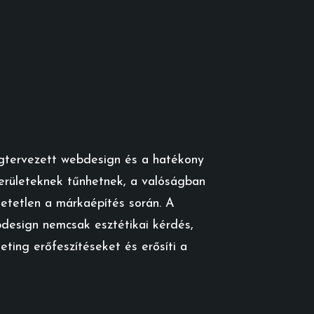
 megtervezett webdesign és a hatékony
 területeknek tűnhetnek, a valóságban
tetlen a márkaépítés során. A
esign nemcsak esztétikai kérdés,
ting erőfeszítéseket és erősíti a