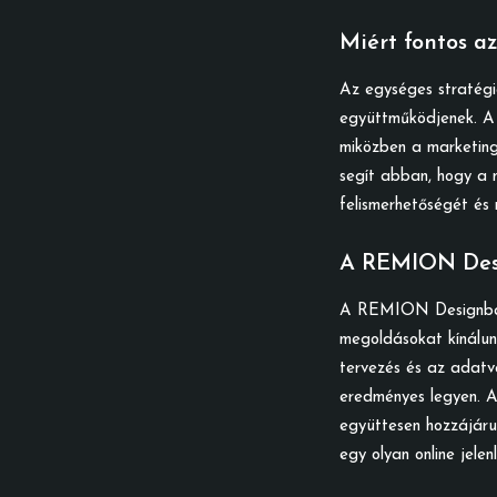
Miért fontos a
Az egységes stratégia
együttműködjenek. A 
miközben a marketinge
segít abban, hogy a 
felismerhetőségét és
A REMION Des
A REMION Designban h
megoldásokat kínálunk
tervezés és az adatve
eredményes legyen. A 
együttesen hozzájáru
egy olyan online jele