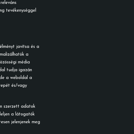
releváns
ing tevékenységgel
 élményt javítsa és a
malizálhatók a
közösségi média
dal tudja igazán
 de a weboldal a
erepét és/vagy
n szerzett adatok
eljen a látogatók
tesen jelenjenek meg