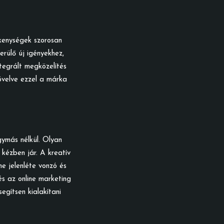
ékenységek szorosan
rülő új igényekhez,
tegrált megközelítés
övelve ezzel a márka
ymás nélkül. Olyan
 kézben jár. A kreatív
ne jelenléte vonzó és
és az online marketing
gítsen kialakítani