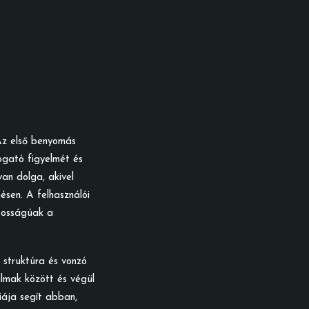
 Az első benyomás
ogató figyelmét és
van dolga, akivel
sen. A felhasználói
ntosságúak a
 struktúra és vonzó
lmak között és végül
iája segít abban,