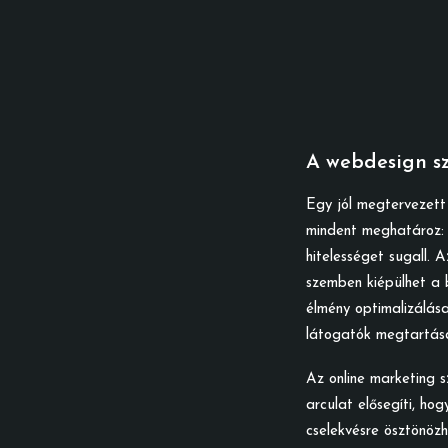
A webdesign s
Egy jól megtervezett 
mindent meghatároz: 
hitelességet sugall. 
szemben kiépülhet a 
élmény optimalizálása
látogatók megtartása
Az online marketing 
arculat elősegíti, h
cselekvésre ösztönözh