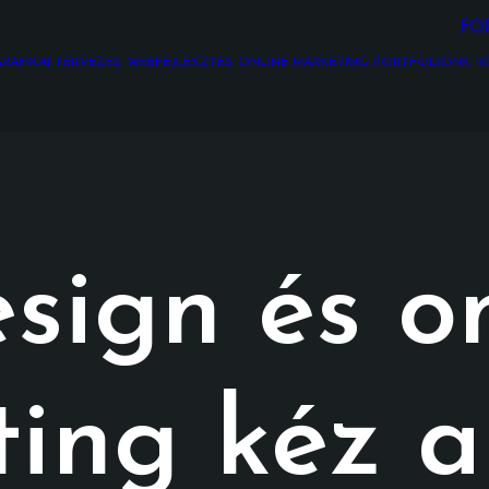
FO
RAFIKAI TERVEZÉS
WEBFEJLESZTÉS
ONLINE MARKETING
PORTFÓLIÓNK
R
ign és on
ing kéz a