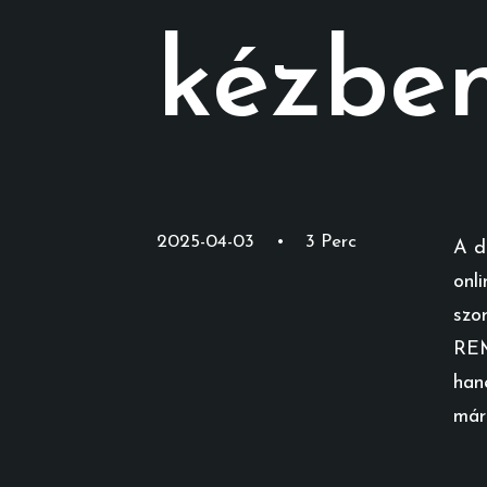
kézbe
2025-04-03
•
3 Perc
A d
onl
szo
REM
han
már