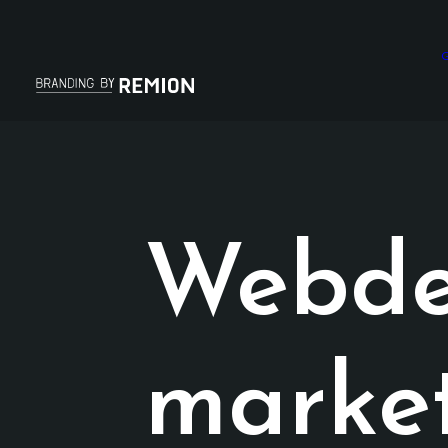
G
Webdes
market