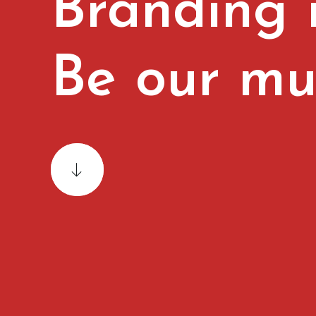
Branding
Be
our
c
l
i