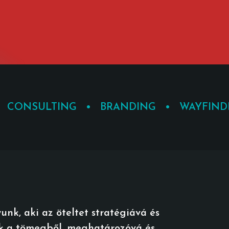
 CONSULTING • BRANDING • WAYFIND
k, aki az öteltet stratégiává és
ik a tömegből, meghatározóvá és