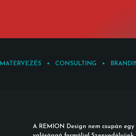
RMATERVEZÉS • CONSULTING • BRAND
A REMION Design nem csupán egy for
valósággá formálja! Szenvedélyünk