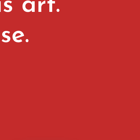
is
art.
e
n
t
.