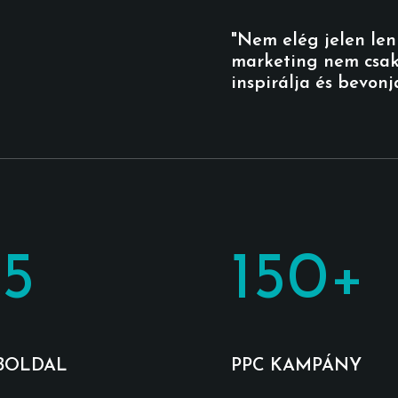
"Nem elég jelen lenn
marketing nem csak
inspirálja és bevonj
5
150
+
BOLDAL
PPC KAMPÁNY