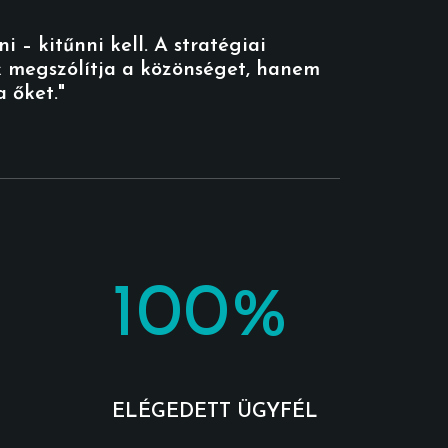
i – kitűnni kell. A stratégiai
 megszólítja a közönséget, hanem
a őket."
100
%
ELÉGEDETT ÜGYFÉL