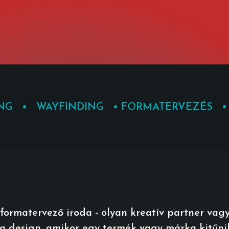
ING • WAYFINDING •
FORMATERVEZÉS •
matervező iroda - olyan kreatív partner vagyun
 a design, amikor egy termék vagy márka kitűn