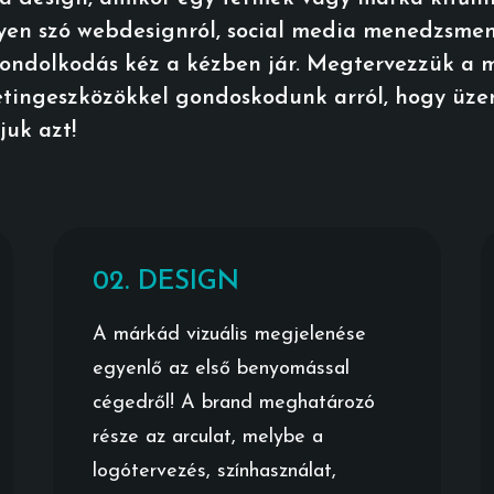
gyen szó webdesignról, social media menedzsment
 gondolkodás kéz a kézben jár. Megtervezzük a 
tingeszközökkel gondoskodunk arról, hogy üzen
juk azt!
02. DESIGN
A márkád vizuális megjelenése
egyenlő az első benyomással
cégedről! A brand meghatározó
része az arculat, melybe a
logótervezés, színhasználat,