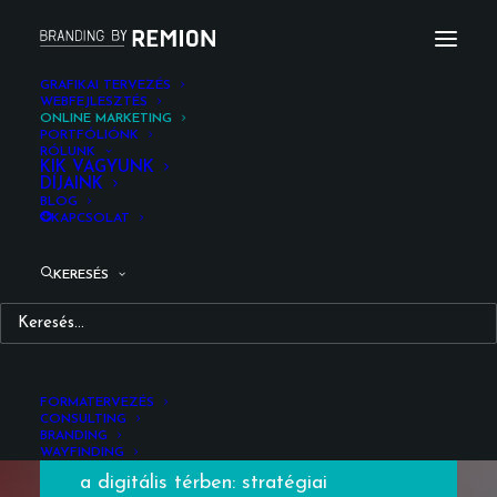
GRAFIKAI TERVEZÉS
WEBFEJLESZTÉS
ONLINE MARKETING
PORTFÓLIÓNK
RÓLUNK
KIK VAGYUNK
Válj
láthatóvá
DÍJAINK
BLOG
célközönséged
KAPCSOLAT
számára!
KERESÉS
FORMATERVEZÉS
CONSULTING
BRANDING
Az online marketing a márkád hangja
WAYFINDING
a digitális térben: stratégiai