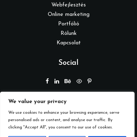
Webfejlesztés
Online marketing
Portfólió
Rólunk
Kapcsolat
Social
We value your privacy
© 2026 Branding by REMION.
Minden jog fenntartva
We use cookies to enhance your browsing experience, serve
personalised ads or content, and analyse our traffic. By
clicking "Accept All", you consent to our use of cookies.
Adatkezelési tájékoztató