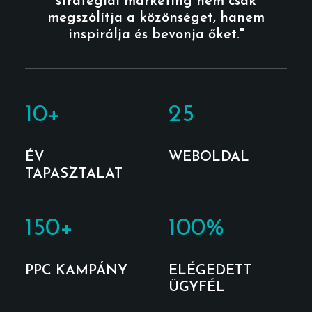
stratégiai marketing nem csak
megszólítja a közönséget, hanem
inspirálja és bevonja őket."
10
+
25
ÉV
WEBOLDAL
TAPASZTALAT
150
+
100
%
PPC KAMPÁNY
ELÉGEDETT
ÜGYFÉL