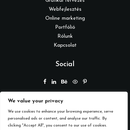
Grafikai tervezés
Webfejlesztés
Online marketing
Portfólió
Rólunk
Kapcsolat
Social
We value your privacy
© 2026 Branding by REMION.
Minden jog fenntartva
We use cookies to enhance your browsing experience, serve
personalised ads or content, and analyse our traffic. By
clicking "Accept All", you consent to our use of cookies.
Adatkezelési tájékoztató