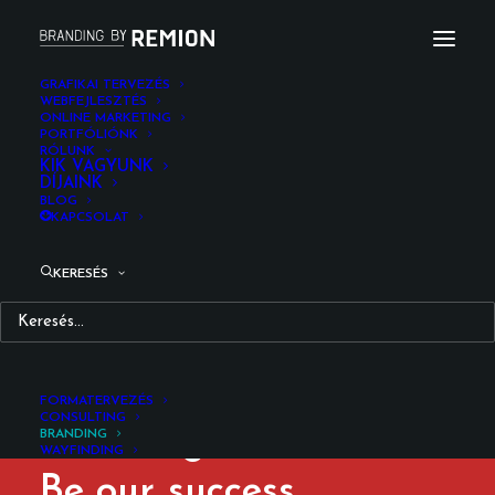
GRAFIKAI TERVEZÉS
WEBFEJLESZTÉS
ONLINE MARKETING
PORTFÓLIÓNK
RÓLUNK
KIK VAGYUNK
DÍJAINK
BLOG
KAPCSOLAT
KERESÉS
FORMATERVEZÉS
CONSULTING
Branding
is
art.
BRANDING
WAYFINDING
Be
our
c
l
i
e
n
t
.