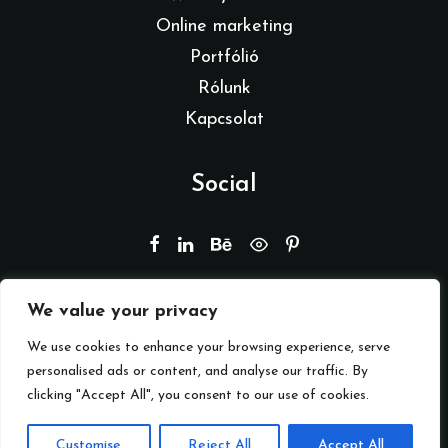
Online marketing
Portfólió
Rólunk
Kapcsolat
Social
We value your privacy
© 2026 Branding by REMION.
Minden jog fenntartva
We use cookies to enhance your browsing experience, serve
personalised ads or content, and analyse our traffic. By
clicking "Accept All", you consent to our use of cookies.
Adatkezelési tájékoztató
Customise
Reject All
Accept All