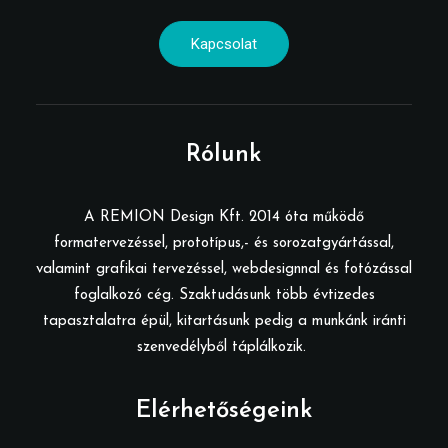
Kapcsolat
Rólunk
A REMION Design Kft. 2014 óta működő
formatervezéssel, prototípus,- és sorozatgyártással,
valamint grafikai tervezéssel, webdesignnal és fotózással
foglalkozó cég. Szaktudásunk több évtizedes
tapasztalatra épül, kitartásunk pedig a munkánk iránti
szenvedélyből táplálkozik.
Elérhetőségeink