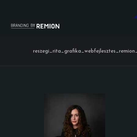
G
reszegi_rita_grafika_webfejlesztes_remion