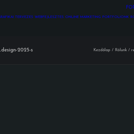
FO
RAFIKAI TERVEZÉS
WEBFEJLESZTÉS
ONLINE MARKETING
PORTFÓLIÓNK
R
_design-2025-s
Kezdőlap
Rólunk
r