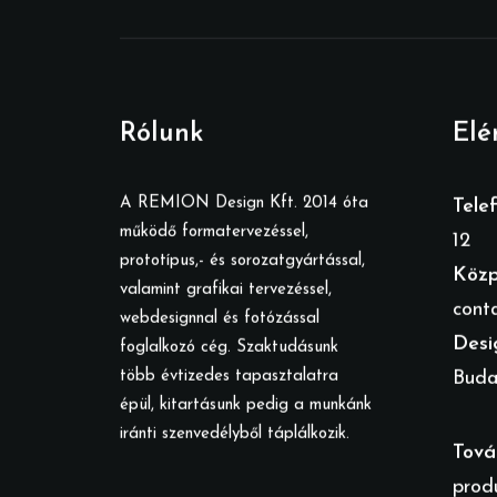
Rólunk
Elé
A REMION Design Kft. 2014 óta
Tele
működő formatervezéssel,
12
prototípus,- és sorozatgyártással,
Közp
valamint grafikai tervezéssel,
cont
webdesignnal és fotózással
Desi
foglalkozó cég. Szaktudásunk
több évtizedes tapasztalatra
Budap
épül, kitartásunk pedig a munkánk
iránti szenvedélyből táplálkozik.
Tová
prod