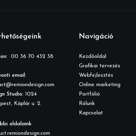
rhetőségeink
Navigáció
fon:
00 36 70 432 38
Kezdőoldal
Grafikai tervezés
onti email:
Webfejlesztés
act@remiondesign.com
Online marketing
gn Studio:
1024
Portfólió
est, Káplár u. 2.
Rólunk
Kapcsolat
bbi oldalaink
uct.remiondesign.com