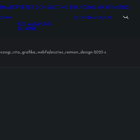
RMATERVEZÉS
CONSULTING
BRANDING
WAYFINDING
ÓLUNK
BLOG
KAPCSOLAT
KIK VAGYUNK
DÍJAINK
eszegi_rita_grafika_webfejlesztes_remion_design-2025-s