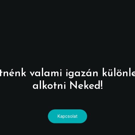
tnénk valami igazán különl
alkotni Neked!
Kapcsolat