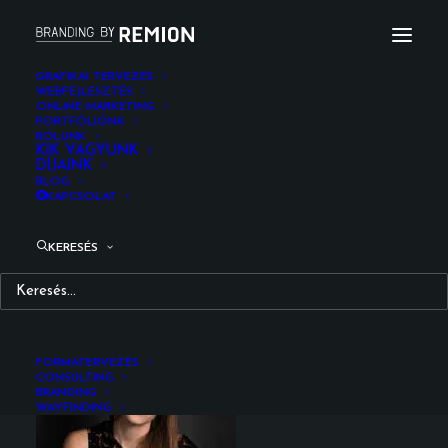
GRAFIKAI TERVEZÉS
WEBFEJLESZTÉS
ONLINE MARKETING
Angela_Erdos_Remion_Design
PORTFÓLIÓNK
RÓLUNK
Kezdőlap
Rólunk
Angela_Erdos_Remion_Design
KIK VAGYUNK
DÍJAINK
BLOG
KAPCSOLAT
KERESÉS
Angela_Erdos_Remion_D
FORMATERVEZÉS
CONSULTING
BRANDING
WAYFINDING