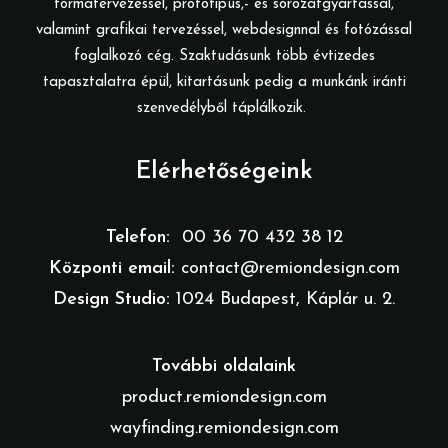
formatervezéssel, prototípus,- és sorozatgyártással,
valamint grafikai tervezéssel, webdesignnal és fotózással
foglalkozó cég. Szaktudásunk több évtizedes
tapasztalatra épül, kitartásunk pedig a munkánk iránti
szenvedélyből táplálkozik.
Elérhetőségeink
Telefon:
00 36 70 432 38 12
Központi email:
contact@remiondesign.com
Design Studio:
1024 Budapest, Káplár u. 2.
További oldalaink
product.remiondesign.com
wayfinding.remiondesign.com