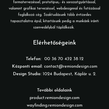
formatervezéssel, prototípus,- és sorozatgyártással,
valamint grafikai tervezéssel, webdesignnal és fotózással
foglalkozó cég. Szaktudásunk több évtizedes
tapasztalatra épül, kitartásunk pedig a munkánk iránti
szenvedélyből táplálkozik.
Elérhetőségeink
Telefon:
00 36 70 432 38 12
Központi email:
contact@remiondesign.com
Design Studio:
1024 Budapest, Káplár u. 2.
További oldalaink
product.remiondesign.com
wayfinding.remiondesign.com