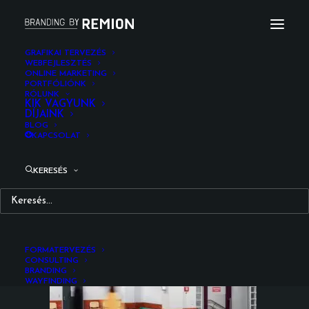
GRAFIKAI TERVEZÉS
WEBFEJLESZTÉS
ONLINE MARKETING
pacienstajekoztato_wayfinding_korhaz_remion_desi
PORTFÓLIÓNK
RÓLUNK
Kezdőlap
Fotózás
KIK VAGYUNK
DÍJAINK
Páciens tájékoztató wayfinding rendszer grafikai tervezés
BLOG
pacienstajekoztato_wayfinding_korhaz_remion_design_31
KAPCSOLAT
KERESÉS
FORMATERVEZÉS
CONSULTING
BRANDING
WAYFINDING