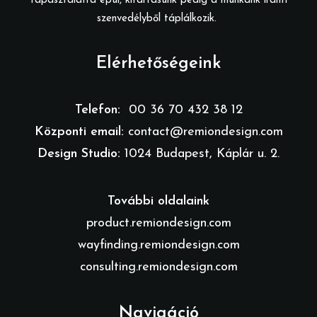
tapasztalatra épül, kitartásunk pedig a munkánk iránti
szenvedélyből táplálkozik.
Elérhetőségeink
Telefon:
00 36 70 432 38 12
Központi email:
contact@remiondesign.com
Design Studio:
1024 Budapest, Káplár u. 2.
További oldalaink
product.remiondesign.com
wayfinding.remiondesign.com
consulting.remiondesign.com
Navigáció