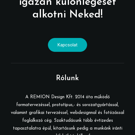
igazán különlegeset
alkotni Neked!
Kapcsolat
Rólunk
A REMION Design Kft. 2014 óta működő
formatervezéssel, prototípus,- és sorozatgyártással,
valamint grafikai tervezéssel, webdesignnal és fotózással
foglalkozó cég. Szaktudásunk több évtizedes
tapasztalatra épül, kitartásunk pedig a munkánk iránti