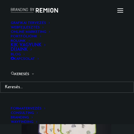
GRAFIKAI TERVEZÉS
WEBFEJLESZTÉS
ONLINE MARKETING
mobee_twin_card_game_11
PORTFÓLIÓNK
RÓLUNK
Kezdőlap
Fotózás
Møbee Twin
KIK VAGYUNK
DÍJAINK
mobee_twin_card_game_11
BLOG
KAPCSOLAT
KERESÉS
FORMATERVEZÉS
CONSULTING
BRANDING
WAYFINDING