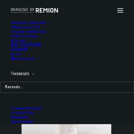
GRAFIKAI TERVEZÉS
WEBFEJLESZTÉS
ONLINE MARKETING
_DSC7733
PORTFÓLIÓNK
RÓLUNK
Kezdőlap
Csomagolás
KIK VAGYUNK
DÍJAINK
Koobe / Bekool Kiegészítő csomagolás
_DSC7733
BLOG
KAPCSOLAT
KERESÉS
FORMATERVEZÉS
CONSULTING
BRANDING
WAYFINDING