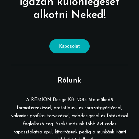
igazán különlegeset
alkotni Neked!
Kapcsolat
Rólunk
A REMION Design Kft. 2014 óta működő
formatervezéssel, prototípus,- és sorozatgyártással,
valamint grafikai tervezéssel, webdesignnal és fotózással
foglalkozó cég. Szaktudásunk több évtizedes
tapasztalatra épül, kitartásunk pedig a munkánk iránti