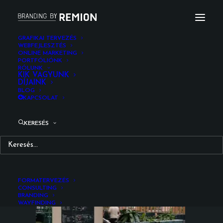
GRAFIKAI TERVEZÉS
WEBFEJLESZTÉS
ONLINE MARKETING
koki_bevasarlokozpont_wayfinding_szignalizacio_r
PORTFÓLIÓNK
RÓLUNK
Kezdőlap
Fotózás
KIK VAGYUNK
DÍJAINK
KÖKI Bavásárlóközpont wayfinding tervezés
BLOG
koki_bevasarlokozpont_wayfinding_szignalizacio_remion_design_
KAPCSOLAT
KERESÉS
FORMATERVEZÉS
CONSULTING
BRANDING
WAYFINDING