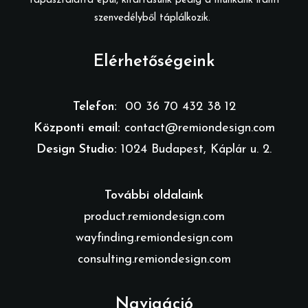
tapasztalatra épül, kitartásunk pedig a munkánk iránti
szenvedélyből táplálkozik.
Elérhetőségeink
Telefon:
00 36 70 432 38 12
Központi email:
contact@remiondesign.com
Design Studio:
1024 Budapest, Káplár u. 2.
További oldalaink
product.remiondesign.com
wayfinding.remiondesign.com
consulting.remiondesign.com
Navigáció