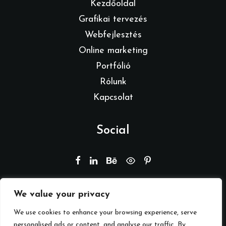
Kezdőoldal
Grafikai tervezés
Webfejlesztés
Online marketing
Portfólió
Rólunk
Kapcsolat
Social
We value your privacy
© 2026 Branding by REMION.
Minden jog fenntartva
We use cookies to enhance your browsing experience, serve
personalised ads or content, and analyse our traffic. By