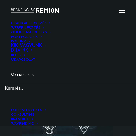
GRAFIKAI TERVEZÉS
WEBFEJLESZTÉS
ONLINE MARKETING
idunn_remion_design_2024_02 (1)
PORTFÓLIÓNK
RÓLUNK
Kezdőlap
Logó
Idunn logó koncepciók
KIK VAGYUNK
DÍJAINK
idunn_remion_design_2024_02 (1)
BLOG
KAPCSOLAT
KERESÉS
FORMATERVEZÉS
CONSULTING
BRANDING
WAYFINDING