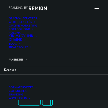
GRAFIKAI TERVEZÉS
WEBFEJLESZTÉS
ONLINE MARKETING
tovabbi_arculati_elemek_remion_design_branding_
PORTFÓLIÓNK
RÓLUNK
Kezdőlap
Grafikai tervezés
KIK VAGYUNK
DÍJAINK
tovabbi_arculati_elemek_remion_design_branding_2018
BLOG
KAPCSOLAT
KERESÉS
FORMATERVEZÉS
CONSULTING
BRANDING
WAYFINDING