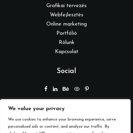
Grafikai tervezés
Webfejlesztés
Online marketing
Portfólió
Rólunk
Kapcsolat
Social
We value your privacy
© 2026 Branding by REMION.
Minden jog fenntartva
We use cookies to enhance your browsing experience, serve
personalised ads or content, and analyse our traffic. By