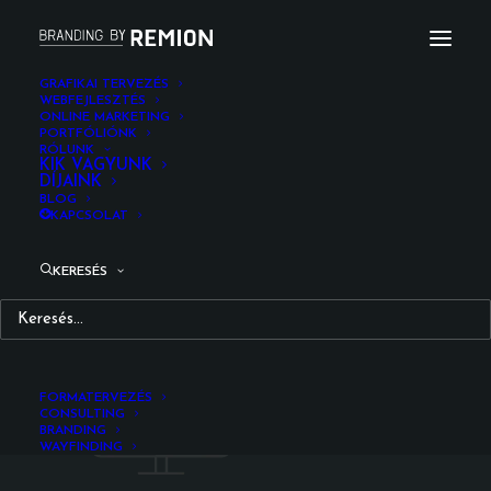
GRAFIKAI TERVEZÉS
WEBFEJLESZTÉS
ONLINE MARKETING
tervezés_design_remion_design_branding_upd
PORTFÓLIÓNK
RÓLUNK
Kezdőlap
Grafikai tervezés
KIK VAGYUNK
DÍJAINK
tervezés_design_remion_design_branding_upd
BLOG
KAPCSOLAT
KERESÉS
FORMATERVEZÉS
CONSULTING
BRANDING
WAYFINDING