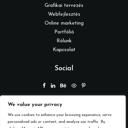
Grafikai tervezés
Webfejlesztés
Online marketing
Portfólió
Rólunk
Kapcsolat
Social
We value your privacy
© 2026 Branding by REMION.
Minden jog fenntartva
We use cookies to enhance your browsing experience, serve
personalised ads or content, and analyse our traffic. By