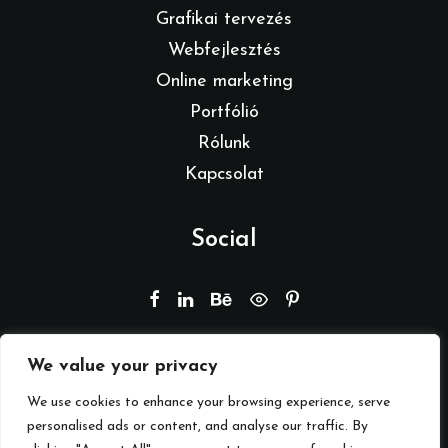
Grafikai tervezés
Webfejlesztés
Online marketing
Portfólió
Rólunk
Kapcsolat
Social
We value your privacy
© 2026 Branding by REMION.
Minden jog fenntartva
We use cookies to enhance your browsing experience, serve
personalised ads or content, and analyse our traffic. By