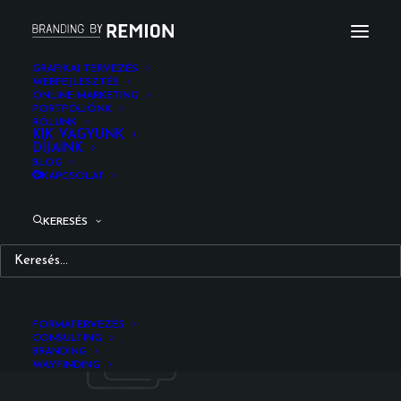
GRAFIKAI TERVEZÉS
WEBFEJLESZTÉS
ONLINE MARKETING
brief_remion_design_branding_upd
PORTFÓLIÓNK
RÓLUNK
Kezdőlap
Grafikai tervezés
KIK VAGYUNK
DÍJAINK
brief_remion_design_branding_upd
BLOG
KAPCSOLAT
KERESÉS
FORMATERVEZÉS
CONSULTING
BRANDING
WAYFINDING