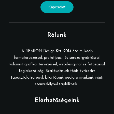
Kapcsolat
Rólunk
A REMION Design Kft. 2014 óta működő
formatervezéssel, prototípus,- és sorozatgyártással,
valamint grafikai tervezéssel, webdesignnal és fotózással
foglalkozó cég. Szaktudásunk több évtizedes
tapasztalatra épül, kitartásunk pedig a munkánk iránti
szenvedélyből táplálkozik.
Elérhetőségeink