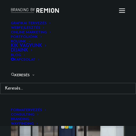
GRAFIKAI TERVEZÉS
WEBFEJLESZTÉS
ONLINE MARKETING
PORTFÓLIÓNK
RÓLUNK
GOBUDA Mall Információs
KIK VAGYUNK
DÍJAINK
BLOG
kiosk UI/UX design tervezés
KAPCSOLAT
KERESÉS
FORMATERVEZÉS
CONSULTING
BRANDING
WAYFINDING