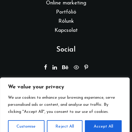
Online marketing
Portfólió
Rólunk
Kapcsolat
Social
We value your privacy
© 2026 Branding by REMION.
Minden jog fenntartva
We use cookies to enhance your browsing experience, serve
personalised ads or content, and analyse our traffic. By
clicking "Accept All", you consent to our use of cookies.
Adatkezelési tájékoztató
Customise
Reject All
Accept All