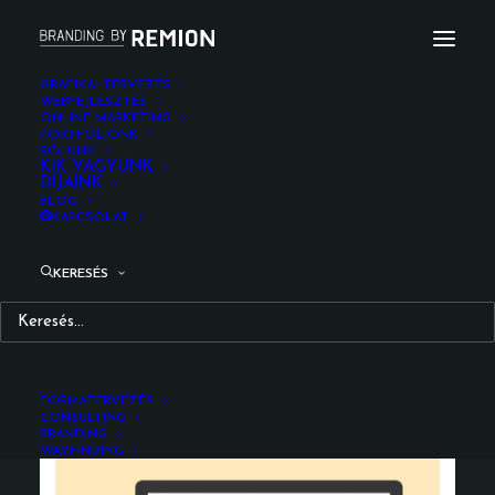
GRAFIKAI TERVEZÉS
WEBFEJLESZTÉS
ONLINE MARKETING
PORTFÓLIÓNK
RÓLUNK
Fundamenta Digiverzum
KIK VAGYUNK
DÍJAINK
BLOG
UI/UX Design
KAPCSOLAT
KERESÉS
Fundamenta Digiverzum Website
FORMATERVEZÉS
CONSULTING
BRANDING
WAYFINDING