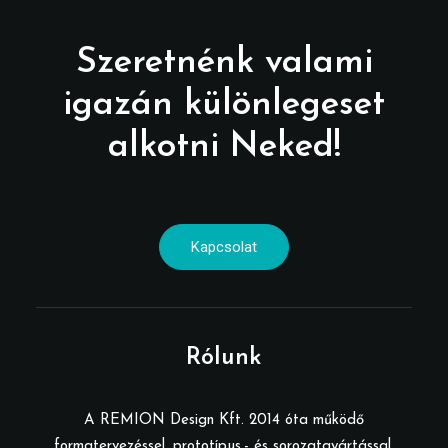
Szeretnénk valami
igazán különlegeset
alkotni Neked!
Kapcsolat
Rólunk
A REMION Design Kft. 2014 óta működő
formatervezéssel, prototípus,- és sorozatgyártással,