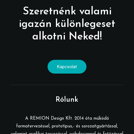
Szeretnénk valami
igazán különlegeset
alkotni Neked!
Kapcsolat
Rólunk
A REMION Design Kft. 2014 óta működő
formatervezéssel, prototípus,- és sorozatgyártással,