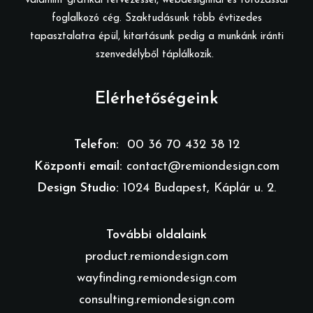
valamint grafikai tervezéssel, webdesignnal és fotózással
foglalkozó cég. Szaktudásunk több évtizedes
tapasztalatra épül, kitartásunk pedig a munkánk iránti
szenvedélyből táplálkozik.
Elérhetőségeink
Telefon:
00 36 70 432 38 12
Központi email:
contact@remiondesign.com
Design Studio:
1024 Budapest, Káplár u. 2.
További oldalaink
product.remiondesign.com
wayfinding.remiondesign.com
consulting.remiondesign.com