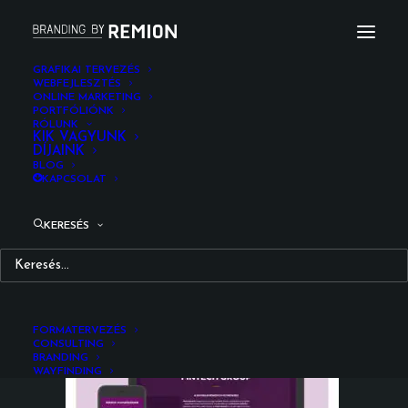
GRAFIKAI TERVEZÉS
WEBFEJLESZTÉS
ONLINE MARKETING
fintechgroup_responsive_website_design_remion_th
PORTFÓLIÓNK
RÓLUNK
Kezdőlap
Web / UI/UX design
KIK VAGYUNK
DÍJAINK
FinTech Group Website UI/UX Design
BLOG
fintechgroup_responsive_website_design_remion_the_design_exp
KAPCSOLAT
KERESÉS
FORMATERVEZÉS
CONSULTING
BRANDING
WAYFINDING