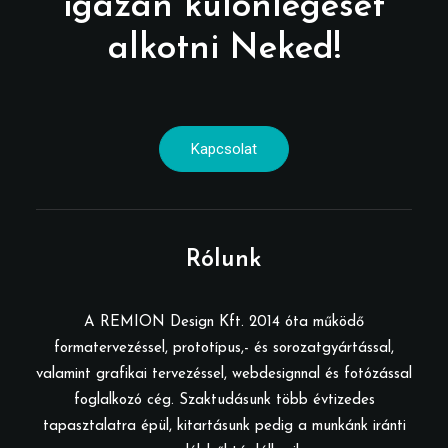
igazán különlegeset
alkotni Neked!
Kapcsolat
Rólunk
A REMION Design Kft. 2014 óta működő
formatervezéssel, prototípus,- és sorozatgyártással,
valamint grafikai tervezéssel, webdesignnal és fotózással
foglalkozó cég. Szaktudásunk több évtizedes
tapasztalatra épül, kitartásunk pedig a munkánk iránti