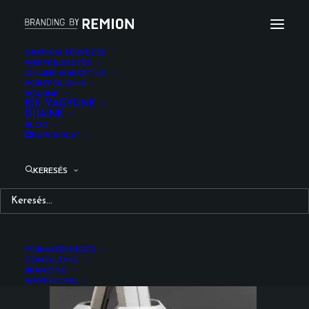
GRAFIKAI TERVEZÉS
WEBFEJLESZTÉS
ONLINE MARKETING
IMG_6660
PORTFÓLIÓNK
RÓLUNK
Kezdőlap
Arculat
Dentist Robot Logótervezés
KIK VAGYUNK
DÍJAINK
IMG_6660
BLOG
KAPCSOLAT
KERESÉS
FORMATERVEZÉS
CONSULTING
BRANDING
WAYFINDING