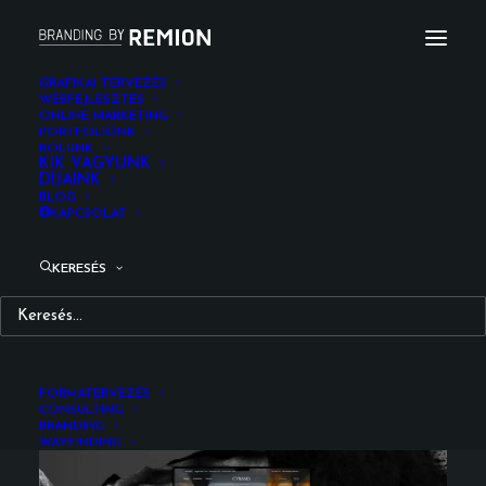
GRAFIKAI TERVEZÉS
WEBFEJLESZTÉS
ONLINE MARKETING
PORTFÓLIÓNK
RÓLUNK
Cyrano étterem weboldal
KIK VAGYUNK
DÍJAINK
BLOG
KAPCSOLAT
KERESÉS
cyrano.hu
FORMATERVEZÉS
CONSULTING
BRANDING
WAYFINDING