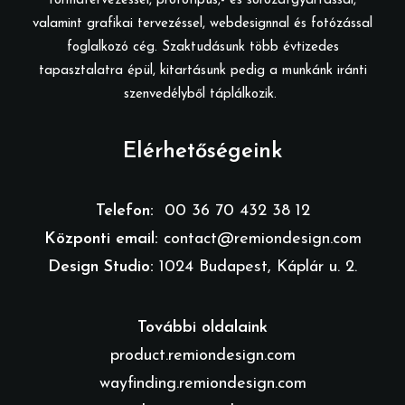
formatervezéssel, prototípus,- és sorozatgyártással,
valamint grafikai tervezéssel, webdesignnal és fotózással
foglalkozó cég. Szaktudásunk több évtizedes
tapasztalatra épül, kitartásunk pedig a munkánk iránti
szenvedélyből táplálkozik.
Elérhetőségeink
Telefon:
00 36 70 432 38 12
Központi email:
contact@remiondesign.com
Design Studio:
1024 Budapest, Káplár u. 2.
További oldalaink
product.remiondesign.com
wayfinding.remiondesign.com