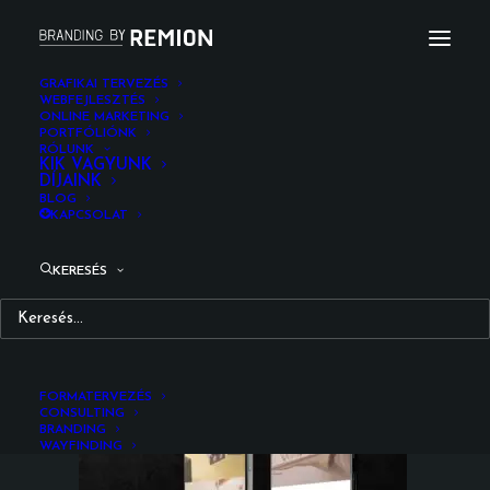
GRAFIKAI TERVEZÉS
WEBFEJLESZTÉS
ONLINE MARKETING
adamo_web_telefon_rd_ea_2024619
PORTFÓLIÓNK
RÓLUNK
Kezdőlap
Logó
Crypton Works Logotípia tervezés
KIK VAGYUNK
DÍJAINK
adamo_web_telefon_rd_ea_2024619
BLOG
KAPCSOLAT
KERESÉS
FORMATERVEZÉS
CONSULTING
BRANDING
WAYFINDING