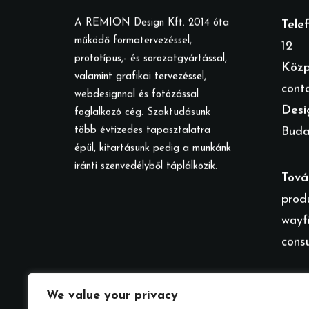
A REMION Design Kft. 2014 óta
Tele
működő formatervezéssel,
12
prototípus,- és sorozatgyártással,
Közp
valamint grafikai tervezéssel,
cont
webdesignnal és fotózással
Desi
foglalkozó cég. Szaktudásunk
több évtizedes tapasztalatra
Budap
épül, kitartásunk pedig a munkánk
iránti szenvedélyből táplálkozik.
Tová
prod
wayf
cons
We value your privacy