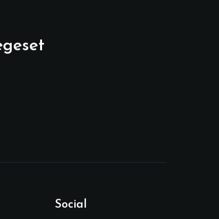
egeset
Social