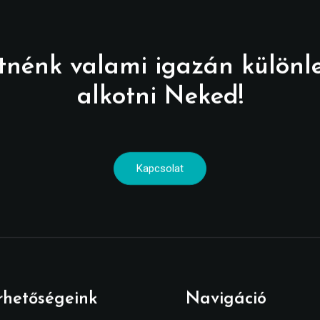
tnénk valami igazán különl
alkotni Neked!
Kapcsolat
rhetőségeink
Navigáció