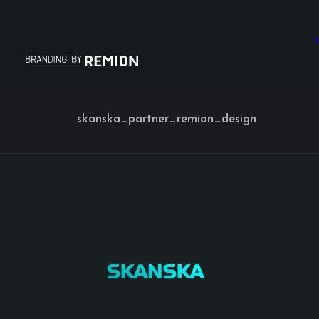
G
skanska_partner_remion_design