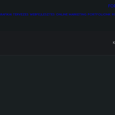
FO
RAFIKAI TERVEZÉS
WEBFEJLESZTÉS
ONLINE MARKETING
PORTFÓLIÓNK
R
K