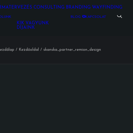
RMATERVEZÉS
CONSULTING
BRANDING
WAYFINDING
ÓLUNK
BLOG
KAPCSOLAT
KIK VAGYUNK
DÍJAINK
ezdőlap
Kezdőoldal
skanska_partner_remion_design