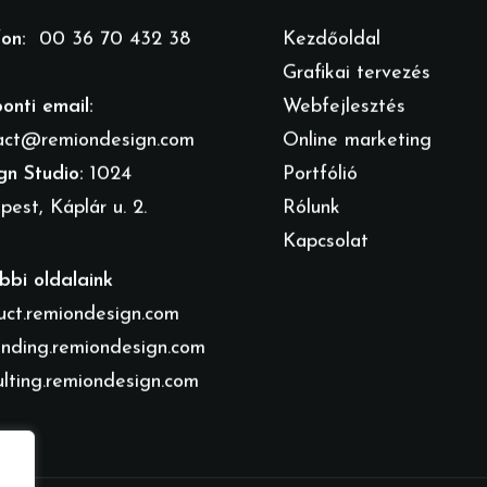
fon:
00 36 70 432 38
Kezdőoldal
Grafikai tervezés
onti email:
Webfejlesztés
act@remiondesign.com
Online marketing
gn Studio:
1024
Portfólió
est, Káplár u. 2.
Rólunk
Kapcsolat
bbi oldalaink
uct.remiondesign.com
inding.remiondesign.com
ulting.remiondesign.com