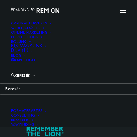
GRAFIKAI TERVEZÉS
WEBFEJLESZTÉS
ONLINE MARKETING
remember_the_lion_client_parner_remion_design
PORTFÓLIÓNK
RÓLUNK
Kezdőlap
Kezdőoldal
KIK VAGYUNK
DÍJAINK
remember_the_lion_client_parner_remion_design
BLOG
KAPCSOLAT
KERESÉS
FORMATERVEZÉS
CONSULTING
BRANDING
WAYFINDING