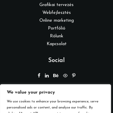
Grafikai tervezés
Webfejlesztés
Online marketing
Portfólió
Rólunk
Kapcsolat
Social
We value your privacy
© 2026 Branding by REMION.
Minden jog fenntartva
We use cookies to enhance your browsing experience, serve
personalised ads or content, and analyse our traffic. By