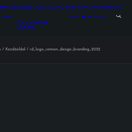
RMATERVEZÉS
CONSULTING
BRANDING
WAYFINDING
ÓLUNK
BLOG
KAPCSOLAT
KIK VAGYUNK
DÍJAINK
p
Kezdőoldal
rd_logo_remion_design_branding_2022