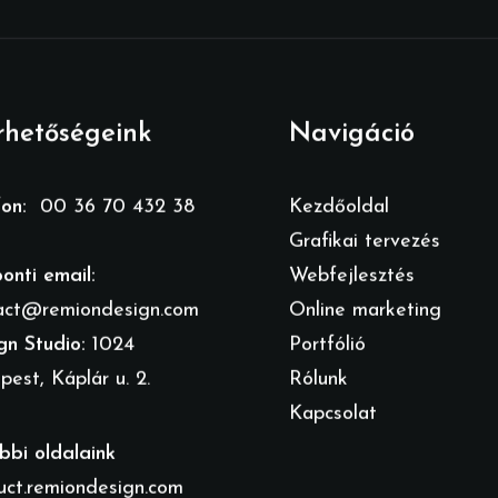
rhetőségeink
Navigáció
fon:
00 36 70 432 38
Kezdőoldal
Grafikai tervezés
onti email:
Webfejlesztés
act@remiondesign.com
Online marketing
gn Studio:
1024
Portfólió
est, Káplár u. 2.
Rólunk
Kapcsolat
bbi oldalaink
uct.remiondesign.com