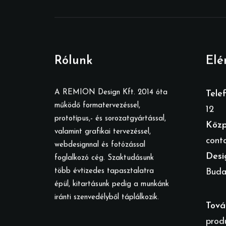
Rólunk
Elé
A REMION Design Kft. 2014 óta
Tele
működő formatervezéssel,
12
prototípus,- és sorozatgyártással,
Közp
valamint grafikai tervezéssel,
cont
webdesignnal és fotózással
Desi
foglalkozó cég. Szaktudásunk
több évtizedes tapasztalatra
Budap
épül, kitartásunk pedig a munkánk
iránti szenvedélyből táplálkozik.
Tová
prod