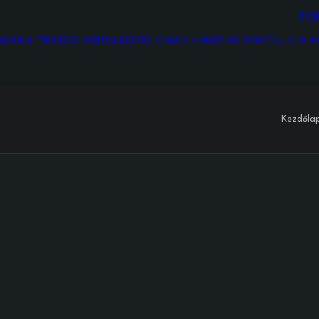
FO
RAFIKAI TERVEZÉS
WEBFEJLESZTÉS
ONLINE MARKETING
PORTFÓLIÓNK
R
Kezdőla