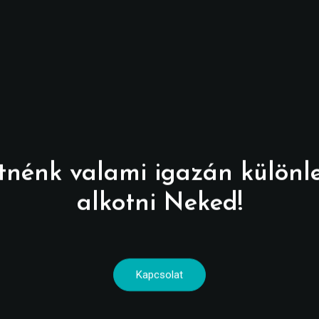
tnénk valami igazán különl
alkotni Neked!
Kapcsolat