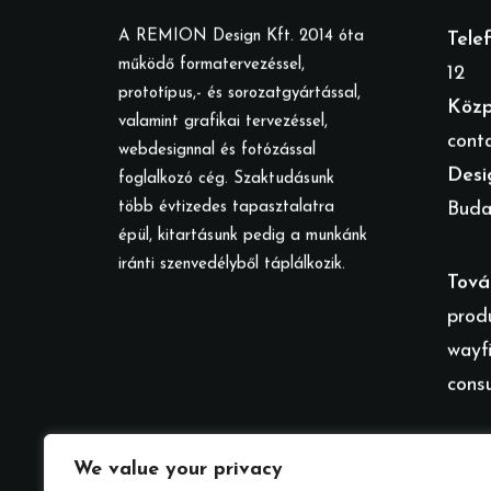
A REMION Design Kft. 2014 óta
Tele
működő formatervezéssel,
12
prototípus,- és sorozatgyártással,
Közp
valamint grafikai tervezéssel,
cont
webdesignnal és fotózással
Desi
foglalkozó cég. Szaktudásunk
több évtizedes tapasztalatra
Budap
épül, kitartásunk pedig a munkánk
iránti szenvedélyből táplálkozik.
Tová
prod
wayf
cons
We value your privacy