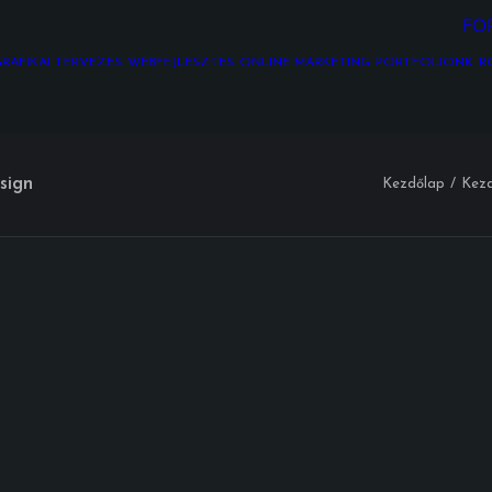
FO
RAFIKAI TERVEZÉS
WEBFEJLESZTÉS
ONLINE MARKETING
PORTFÓLIÓNK
R
sign
Kezdőlap
Kezd