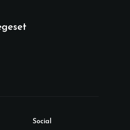
egeset
Social