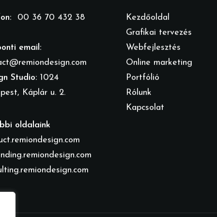
fon:
00 36 70 432 38
Kezdőoldal
Grafikai tervezés
onti email:
Webfejlesztés
act@remiondesign.com
Online marketing
gn Studio:
1024
Portfólió
est, Káplár u. 2.
Rólunk
Kapcsolat
bbi oldalaink
uct.remiondesign.com
inding.remiondesign.com
ulting.remiondesign.com