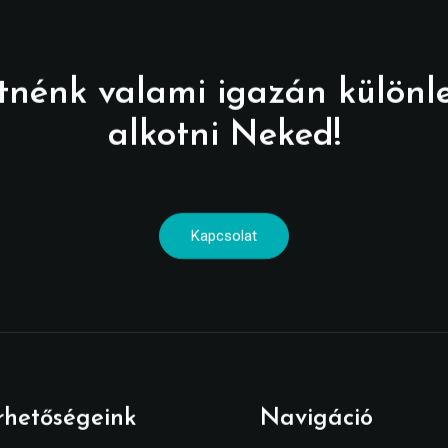
tnénk valami igazán különl
alkotni Neked!
Kapcsolat
rhetőségeink
Navigáció