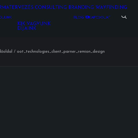
RMATERVEZÉS
CONSULTING
BRANDING
WAYFINDING
ÓLUNK
BLOG
KAPCSOLAT
KIK VAGYUNK
DÍJAINK
őoldal
oot_technologies_client_parner_remion_design