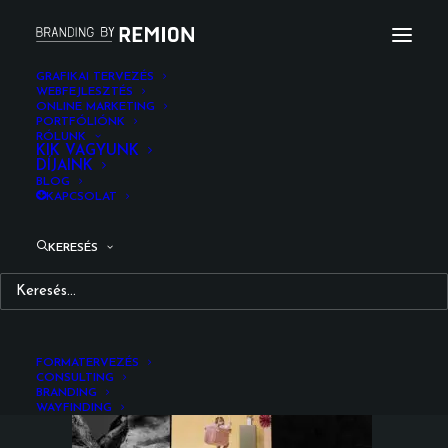
GRAFIKAI TERVEZÉS
WEBFEJLESZTÉS
ONLINE MARKETING
adamo_web_remion_design
PORTFÓLIÓNK
RÓLUNK
Kezdőlap
Web / UI/UX design
KIK VAGYUNK
DÍJAINK
Adamo Hammock webshop fejlesztés
BLOG
adamo_web_remion_design
KAPCSOLAT
KERESÉS
FORMATERVEZÉS
CONSULTING
BRANDING
WAYFINDING