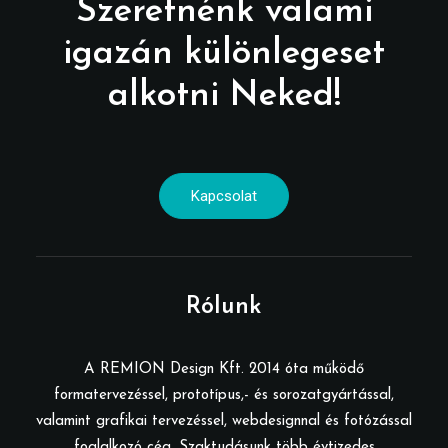
Szeretnénk valami
igazán különlegeset
alkotni Neked!
Kapcsolat
Rólunk
A REMION Design Kft. 2014 óta működő
formatervezéssel, prototípus,- és sorozatgyártással,
valamint grafikai tervezéssel, webdesignnal és fotózással
foglalkozó cég. Szaktudásunk több évtizedes