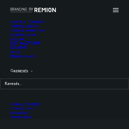
GRAFIKAI TERVEZÉS
WEBFEJLESZTÉS
ONLINE MARKETING
Album Gallery 7
PORTFÓLIÓNK
RÓLUNK
Kezdőlap
Album Gallery 7
Album Gallery 7
KIK VAGYUNK
DÍJAINK
BLOG
KAPCSOLAT
KERESÉS
Album Gallery 7
FORMATERVEZÉS
CONSULTING
BRANDING
WAYFINDING