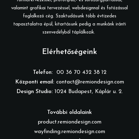
formatervezéssel, prototípus,- és sorozatgyártással,
valamint grafikai tervezéssel, webdesignnal és fotózással
foglalkozó cég. Szaktudásunk több évtizedes
tapasztalatra épül, kitartásunk pedig a munkánk iránti
szenvedélyből táplálkozik.
Elérhetőségeink
Telefon:
00 36 70 432 38 12
Központi email:
contact@remiondesign.com
Design Studio:
1024 Budapest, Káplár u. 2.
További oldalaink
product.remiondesign.com
wayfinding.remiondesign.com