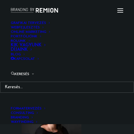
GRAFIKAI TERVEZÉS
WEBFEJLESZTÉS
ONLINE MARKETING
vogel_dorottya_marketing_remion_design
PORTFÓLIÓNK
RÓLUNK
Kezdőlap
Fotó remion
KIK VAGYUNK
DÍJAINK
vogel_dorottya_marketing_remion_design
BLOG
KAPCSOLAT
KERESÉS
FORMATERVEZÉS
CONSULTING
BRANDING
WAYFINDING