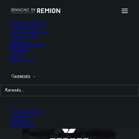
GRAFIKAI TERVEZÉS
WEBFEJLESZTÉS
ONLINE MARKETING
senses_logotype_dension_remion_design_expert
PORTFÓLIÓNK
RÓLUNK
Kezdőlap
Logó
Senses Logotipia
KIK VAGYUNK
DÍJAINK
senses_logotype_dension_remion_design_expert
BLOG
KAPCSOLAT
KERESÉS
FORMATERVEZÉS
CONSULTING
BRANDING
WAYFINDING