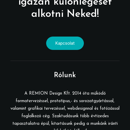
igazán különlegeset
alkotni Neked!
Kapcsolat
Rólunk
A REMION Design Kft. 2014 óta működő
formatervezéssel, prototípus,- és sorozatgyártással,
valamint grafikai tervezéssel, webdesignnal és fotózással
foglalkozó cég. Szaktudásunk több évtizedes
tapasztalatra épül, kitartásunk pedig a munkánk iránti